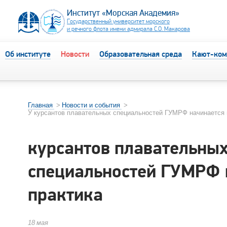
Институт «Морская Академия»
Государственный университет морского
и речного флота имени адмирала С.О. Макарова
Об институте
Новости
Образовательная среда
Кают-ком
Главная
>
Новости и события
>
У курсантов плавательных специальностей ГУМРФ начинается 
курсантов плавательны
специальностей ГУМРФ 
практика
18
мая