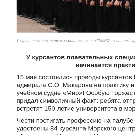
У курсантов плавательных специальностей ГУМРФ начинается 
У курсантов плавательных спец
начинается практ
15 мая состоялись проводы курсанто
адмирала С.О. Макарова на практику 
учебном судне «Мир»! Особую торжес
придал символичный факт: ребята отпр
встретят 150‑летие университета в мор
Чести постигать профессию на палубе
удостоены 84 курсанта Морского цен