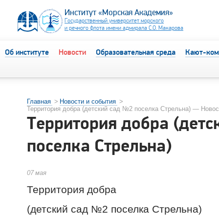
Институт «Морская Академия»
Государственный университет морского
и речного флота имени адмирала С.О. Макарова
Об институте
Новости
Образовательная среда
Кают-ком
Главная
>
Новости и события
>
Территория добра (детский сад №2 поселка Стрельна) — Новос
Территория добра (детс
поселка Стрельна)
07
мая
Территория добра
(детский сад №2 поселка Стрельна)