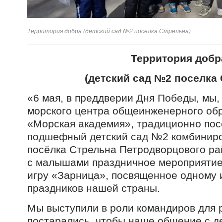
Территория добра (детский сад №2 поселка Стрельна)
Территория добр
(детский сад №2 поселка
«6 мая, в преддверии Дня Победы, мы,
морского центра общеинженерного об
«Морская академия», традиционно по
подшефный детский сад №2 комбиниро
посёлка Стрельна Петродворцового ра
с малышами праздничное мероприятие
игру «Зарница», посвященное одному 
праздников нашей страны.
Мы выступили в роли командиров для р
постарались, чтобы наше общение с д